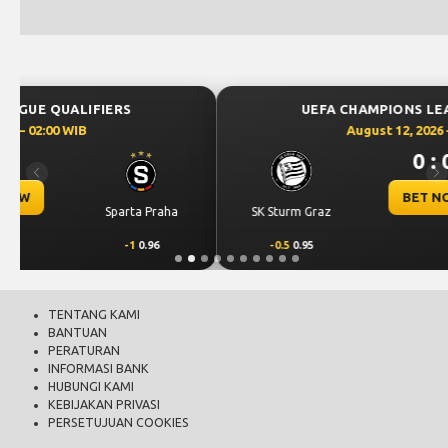
UEFA CHAMPIONS LEAGUE QUALIFIERS
August 12, 2026 — 01:30 WIB
0 : 0
Previous
Ne
BET NOW
SK Sturm Graz
Fenerbahce
-0.5
0.95
0.5
0.87
TENTANG KAMI
BANTUAN
PERATURAN
INFORMASI BANK
HUBUNGI KAMI
KEBIJAKAN PRIVASI
PERSETUJUAN COOKIES