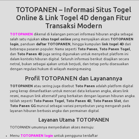
TOTOPANEN – Informasi Situs Togel
Online & Link Togel 4D dengan Fitur
Transaksi Modern
TOTOPANEN
dikenal di kalangan pencari informasi hiburan angka sebagai
salah satu rujukan
situs togel online
yang menyajikan akses
TOTOPANEN
login
, panduan
daftar TOTOPANEN
, hingga kumpulan
link togel 4D
dari
beberapa pasaran populer. Nama seperti
Toto Panen
,
Toto Panen Togel
,
dan
Toto Panen 4D
juga sering digunakan untuk menyebut platform ini
dalam konteks hiburan digital. Seluruh informasi berikut disajikan secara
netral, bukan sebagai ajakan untuk berjudi, dan tetap perlu disesuaikan
dengan regulasi hukum di wilayah masing-masing.
Profil TOTOPANEN dan Layanannya
TOTOPANEN
atau sering juga disebut
Toto Panen
adalah platform digital
yang kerap dimanfaatkan untuk mencari data keluaran angka, akses link
resmi, maupun link alternatif yang berkaitan dengan layanan hiburan angka.
Istilah seperti
Toto Panen Togel
,
Toto Panen 4D
,
Toto Panen Slot
, dan
Toto Panen GG
muncul sebagai variasi penyebutan yang mengarah pada
layanan hiburan berbasis angka dan permainan digital.
Layanan Utama TOTOPANEN
TOTOPANEN umumnya menyediakan akses menuju:
Menu
TOTOPANEN login
untuk pengguna terdaftar