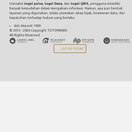
transaksi
togel pulsa
,
togel Dana
, dan
togel QRIS
, pengguna memiliki
banyak kemudahan dalam mengakses informasi. Namun, apa pun bentuk
layanan yang digunakan, selalu utamakan sikap bijak, keamanan data, dan
kepatuhan terhadap hukum yang berlaku.
slot deposit 1000
© 2015 - 2026 Copyright TOTOPANEN.
All Rights Reserved.
LAPOR PUSAT