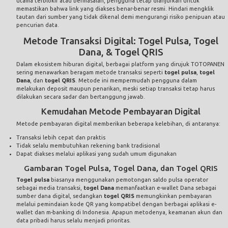
utama terblokir atau bermasalah, pengguna tetap dianjurkan untuk
memastikan bahwa link yang diakses benar-benar resmi. Hindari mengklik
tautan dari sumber yang tidak dikenal demi mengurangi risiko penipuan atau
pencurian data.
Metode Transaksi Digital: Togel Pulsa, Togel
Dana, & Togel QRIS
Dalam ekosistem hiburan digital, berbagai platform yang dirujuk TOTOPANEN
sering menawarkan beragam metode transaksi seperti
togel pulsa
,
togel
Dana
, dan
togel QRIS
. Metode ini mempermudah pengguna dalam
melakukan deposit maupun penarikan, meski setiap transaksi tetap harus
dilakukan secara sadar dan bertanggung jawab.
Kemudahan Metode Pembayaran Digital
Metode pembayaran digital memberikan beberapa kelebihan, di antaranya:
Transaksi lebih cepat dan praktis
Tidak selalu membutuhkan rekening bank tradisional
Dapat diakses melalui aplikasi yang sudah umum digunakan
Gambaran Togel Pulsa, Togel Dana, dan Togel QRIS
Togel pulsa
biasanya menggunakan pemotongan saldo pulsa operator
sebagai media transaksi,
togel Dana
memanfaatkan e-wallet Dana sebagai
sumber dana digital, sedangkan
togel QRIS
memungkinkan pembayaran
melalui pemindaian kode QR yang kompatibel dengan berbagai aplikasi e-
wallet dan m-banking di Indonesia. Apapun metodenya, keamanan akun dan
data pribadi harus selalu menjadi prioritas.