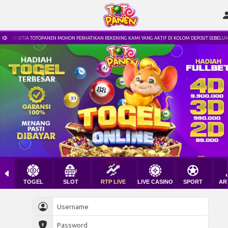
SETIA TOTOPANEN MOHON PERHATIKAN REKENING KAMI YANG AKTIF DI KOLOM DEPOSIT SEBELUM MELA
Hot
TOGEL
SLOT
RTP LIVE
LIVE CASINO
SPORT
AR