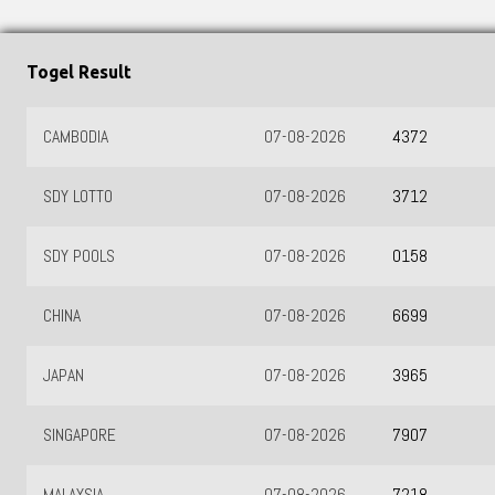
Togel Result
07-08-2026
HK POOLS
4372
07-08-2026
CAROLINA DAY
3712
07-08-2026
CAROLINA EVE
0158
07-08-2026
TOTO WUHAN
6699
07-08-2026
HK SIANG
3965
07-08-2026
FLORIDA MID
7907
07-08-2026
FLORIDA EVE