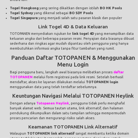
Togel Hongkong
yang sering dikaitkan dengan istilah
BO HK Pools
Togel Sydney
yang dikenal sebagai
BO SDY Pools
Togel Singapura
yang menjadi salah satu pasaran klasik dan populer
Link Togel 4D & Data Keluaran
TOTOPANEN menyediakan rujukan ke
link togel 4D
yang menampilkan data
keluaran angka dari beberapa pasaran resmi. Penyajian data biasanya dibuat
sederhana dan ringkas agar mudah dipantau oleh pengguna yang hanya
membutuhkan informasi angka tanpa fitur tambahan yang rumit.
Panduan Daftar TOTOPANEN & Menggunakan
Menu Login
Bagi pengguna baru, langkah awal biasanya melibatkan proses
daftar
TOTOPANEN
melalui form registrasi pada link resmi. Setelah berhasil
mendaftar, akses ke layanan dilakukan melalui
TOTOPANEN login
menggunakan data yang telah terdaftar sebelumnya.
Keuntungan Navigasi Melalui TOTOPANEN Heylink
Dengan adanya
Totopanen Heylink
, pengguna tidak perlu menghafal
banyak alamat web. Semua tautan utama, link alternatif, dan halaman
pendukung dikumpulkan dalam satu tampilan sehingga mempermudah
proses pencarian dan mengurangi risiko salah akses.
Keamanan TOTOPANEN Link Alternatif
Walaupun
TOTOPANEN link alternatif
sangat membantu ketika domain