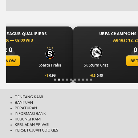
UEFA CHAMPIONS LEAGUE QUALIFIERS
August 12, 2026 — 01:30 WIB
0 : 0
Previous
Ne
BET NOW
SK Sturm Graz
Fenerbahce
-0.5
0.95
0.5
0.87
TENTANG KAMI
BANTUAN
PERATURAN
INFORMASI BANK
HUBUNGI KAMI
KEBIJAKAN PRIVASI
PERSETUJUAN COOKIES