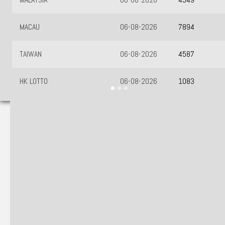
4549
06-08-2026
KENTUCKY MID
7894
06-08-2026
KENTUCKY EVE
4587
06-08-2026
OREGON 03
1083