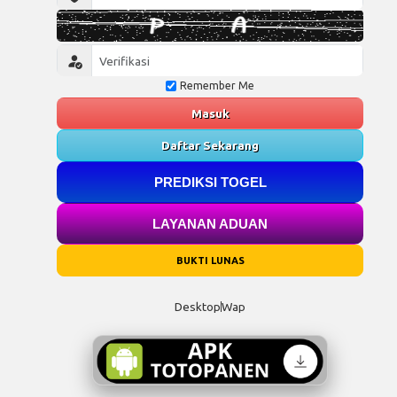
Remember Me
Masuk
Daftar Sekarang
PREDIKSI TOGEL
LAYANAN ADUAN
BUKTI LUNAS
Desktop
Wap