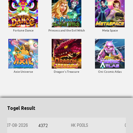
Fortune Dance
Princess and the Evil Witch
Meta Space
Axie Universe
Dragon's Treasure
Oni Cosmic Atlas
Togel Result
HK POOLS
07-08-2026
9943