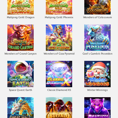
Mahjong Gold: Dragon
Mahjong Gold: Phoenix
Wonders of Colosseum
Wonders of Grand Canyon
Wonders of Giza Pyramid
God's Gambit: Poseidon
Space Quest: Earth
Classic Diamond X5
Winter Winnings