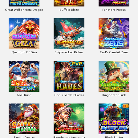
Great Wall of Meta Dragon
Buffalo Blaze
Panthera Pardus
Quantum Of Giza
Shipwrecked Riches
God's Gambit: Zeus
Goal Rush
God's Gambit Hades
Kingdom of Luck
Santa's Payday
Bloodmoon Amazonia
Block Buster