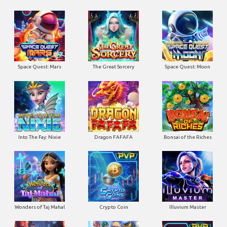
Space Quest: Mars
The Great Sorcery
Space Quest: Moon
Into The Fay: Nixie
Dragon FAFAFA
Bonsai of the Riches
Wonders of Taj Mahal
Crypto Coin
Illuvium Master