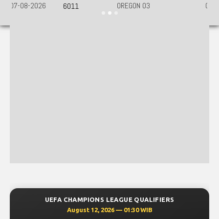
OREGON 03
07-08-2026
5398
UEFA CHAMPIONS LEAGUE QUALIFIERS
August 12, 2026 — 01:30 WIB