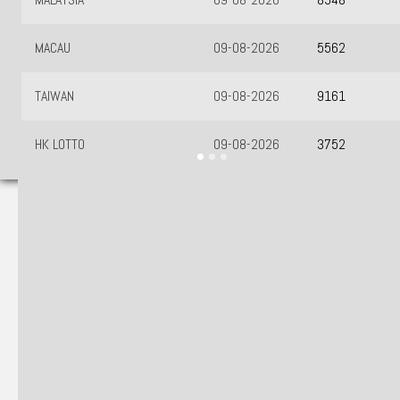
8548
09-08-2026
KENTUCKY MID
5562
09-08-2026
KENTUCKY EVE
9161
09-08-2026
OREGON 03
3752