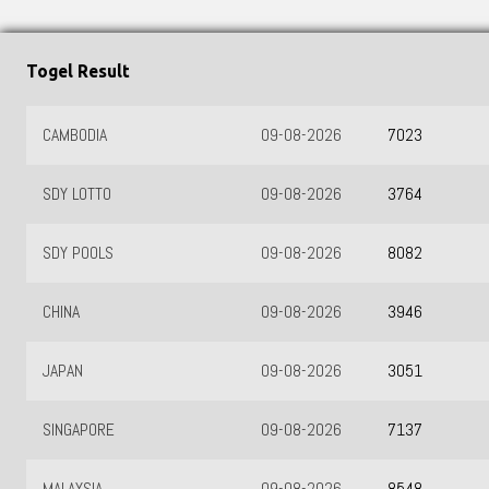
Togel Result
09-08-2026
HK POOLS
7023
09-08-2026
CAROLINA DAY
3764
09-08-2026
CAROLINA EVE
8082
09-08-2026
TOTO WUHAN
3946
09-08-2026
HK SIANG
3051
09-08-2026
FLORIDA MID
7137
09-08-2026
FLORIDA EVE