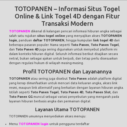
TOTOPANEN – Informasi Situs Togel
Online & Link Togel 4D dengan Fitur
Transaksi Modern
TOTOPANEN
dikenal di kalangan pencari informasi hiburan angka sebagai
salah satu rujukan
situs togel online
yang menyajikan akses
TOTOPANEN
login
, panduan
daftar TOTOPANEN
, hingga kumpulan
link togel 4D
dari
beberapa pasaran populer. Nama seperti
Toto Panen
,
Toto Panen Togel
,
dan
Toto Panen 4D
juga sering digunakan untuk menyebut platform ini
dalam konteks hiburan digital. Seluruh informasi berikut disajikan secara
netral, bukan sebagai ajakan untuk berjudi, dan tetap perlu disesuaikan
dengan regulasi hukum di wilayah masing-masing.
Profil TOTOPANEN dan Layanannya
TOTOPANEN
atau sering juga disebut
Toto Panen
adalah platform digital
yang kerap dimanfaatkan untuk mencari data keluaran angka, akses link
resmi, maupun link alternatif yang berkaitan dengan layanan hiburan angka.
Istilah seperti
Toto Panen Togel
,
Toto Panen 4D
,
Toto Panen Slot
, dan
Toto Panen GG
muncul sebagai variasi penyebutan yang mengarah pada
layanan hiburan berbasis angka dan permainan digital.
Layanan Utama TOTOPANEN
TOTOPANEN umumnya menyediakan akses menuju:
Menu
TOTOPANEN login
untuk pengguna terdaftar