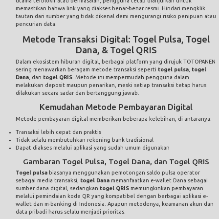
utama terblokir atau bermasalah, pengguna tetap dianjurkan untuk
memastikan bahwa link yang diakses benar-benar resmi. Hindari mengklik
tautan dari sumber yang tidak dikenal demi mengurangi risiko penipuan atau
pencurian data.
Metode Transaksi Digital: Togel Pulsa, Togel
Dana, & Togel QRIS
Dalam ekosistem hiburan digital, berbagai platform yang dirujuk TOTOPANEN
sering menawarkan beragam metode transaksi seperti
togel pulsa
,
togel
Dana
, dan
togel QRIS
. Metode ini mempermudah pengguna dalam
melakukan deposit maupun penarikan, meski setiap transaksi tetap harus
dilakukan secara sadar dan bertanggung jawab.
Kemudahan Metode Pembayaran Digital
Metode pembayaran digital memberikan beberapa kelebihan, di antaranya:
Transaksi lebih cepat dan praktis
Tidak selalu membutuhkan rekening bank tradisional
Dapat diakses melalui aplikasi yang sudah umum digunakan
Gambaran Togel Pulsa, Togel Dana, dan Togel QRIS
Togel pulsa
biasanya menggunakan pemotongan saldo pulsa operator
sebagai media transaksi,
togel Dana
memanfaatkan e-wallet Dana sebagai
sumber dana digital, sedangkan
togel QRIS
memungkinkan pembayaran
melalui pemindaian kode QR yang kompatibel dengan berbagai aplikasi e-
wallet dan m-banking di Indonesia. Apapun metodenya, keamanan akun dan
data pribadi harus selalu menjadi prioritas.