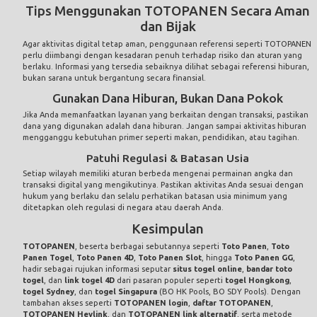
Tips Menggunakan TOTOPANEN Secara Aman
dan Bijak
Agar aktivitas digital tetap aman, penggunaan referensi seperti TOTOPANEN
perlu diimbangi dengan kesadaran penuh terhadap risiko dan aturan yang
berlaku. Informasi yang tersedia sebaiknya dilihat sebagai referensi hiburan,
bukan sarana untuk bergantung secara finansial.
Gunakan Dana Hiburan, Bukan Dana Pokok
Jika Anda memanfaatkan layanan yang berkaitan dengan transaksi, pastikan
dana yang digunakan adalah dana hiburan. Jangan sampai aktivitas hiburan
mengganggu kebutuhan primer seperti makan, pendidikan, atau tagihan.
Patuhi Regulasi & Batasan Usia
Setiap wilayah memiliki aturan berbeda mengenai permainan angka dan
transaksi digital yang mengikutinya. Pastikan aktivitas Anda sesuai dengan
hukum yang berlaku dan selalu perhatikan batasan usia minimum yang
ditetapkan oleh regulasi di negara atau daerah Anda.
Kesimpulan
TOTOPANEN
, beserta berbagai sebutannya seperti
Toto Panen
,
Toto
Panen Togel
,
Toto Panen 4D
,
Toto Panen Slot
, hingga
Toto Panen GG
,
hadir sebagai rujukan informasi seputar
situs togel online
,
bandar toto
togel
, dan
link togel 4D
dari pasaran populer seperti
togel Hongkong
,
togel Sydney
, dan
togel Singapura
(BO HK Pools, BO SDY Pools). Dengan
tambahan akses seperti
TOTOPANEN login
,
daftar TOTOPANEN
,
TOTOPANEN Heylink
, dan
TOTOPANEN link alternatif
, serta metode